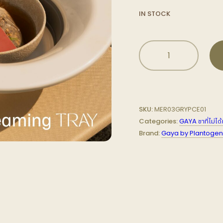
IN STOCK
Yoni
Steaming
Tray
ถาด
อบ
ไอ
SKU:
MER03GRYPCE01
น้ำ
Categories:
GAYA ชาที่ไม่ได้เ
สำหรับ
Brand:
Gaya by Plantogen
โยนี
quantity