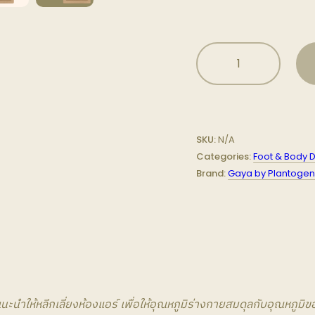
Foot
&
Body
Soak
สมุนไพร
แช่
SKU:
N/A
เท้า
Categories:
Foot & Body D
และ
Brand:
Gaya by Plantogen
แช่
ตัว
quantity
ุด แนะนำให้หลีกเลี่ยงห้องแอร์ เพื่อให้อุณหภูมิร่างกายสมดุลกับอุณหภูม