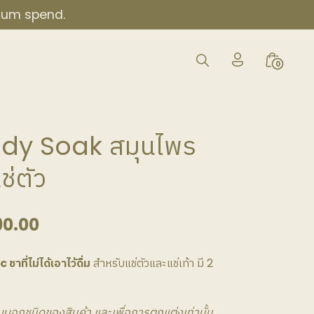
imum spend.
My
Search
Minicar
0
Account
Toggle
Toggle
Icon
dy Soak สมุนไพร
ช่ตัว
Price
90.00
range:
ี่ไม่ได้เอาไว้ดื่ม
สำหรับแช่ตัวและแช่เท้า มี 2
฿450.00
through
ับบอกชนิดของสินค้า และเพื่อการตกแต่งเท่านั้น