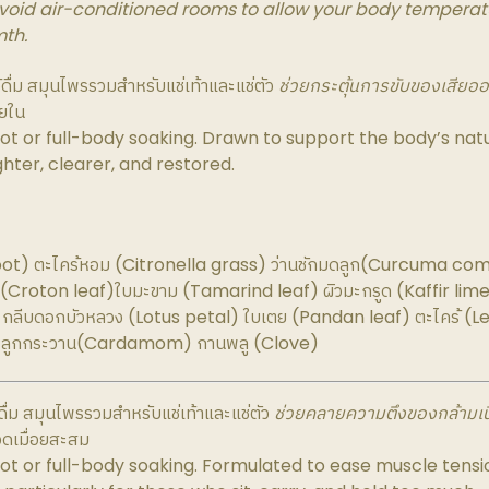
 avoid air-conditioned rooms to allow your body temperatu
th.
ไว้ดื่ม สมุนไพรรวมสำหรับแช่เท้าและแช่ตัว
ช่วยกระตุ้นการขับของเสียอ
ายใน
oot or full-body soaking. Drawn to support the body’s na
ghter, clearer, and restored.
root) ตะไคร้หอม (Citronella grass) ว่านชักมดลูก(Curcuma c
 (Croton leaf)ใบมะขาม (Tamarind leaf) ผิวมะกรูด (Kaffir lim
กลีบดอกบัวหลวง (Lotus petal) ใบเตย (Pandan leaf) ตะไคร้ (
) ลูกกระวาน(Cardamom) กานพลู (Clove)
ว้ดื่ม สมุนไพรรวมสำหรับแช่เท้าและแช่ตัว
ช่วยคลายความตึงของกล้ามเนื
ดเมื่อยสะสม
oot or full-body soaking. Formulated to ease muscle tens