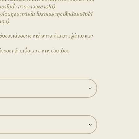
฿590.00
ุงชาในน้ำ สายอาจจะขาดได้)
งโดนถุงชาภายใน โปรดเขย่าถุงเล็กน้อยเพื่อให้
กถุง)
ขับของเสียออกจากร่างกาย คืนความรู้สึกเบาและ
งของกล้ามเนื้อและอาการปวดเมื่อย