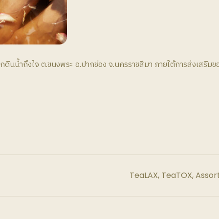
กดินน้ำถึงใจ ต.ขนงพระ อ.ปากช่อง จ.นครราชสีมา ภายใต้การส่งเสริมขอ
TeaLAX, TeaTOX, Assor