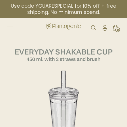
Skip
Use code YOUARESPECIAL for 10% off + free
to
shipping. No minimum spend.
content
My
Search
Minic
0
Account
Toggle
Togg
Icon