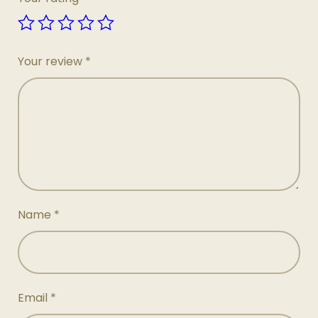
Your review
*
Name
*
Email
*