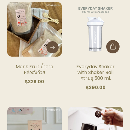
This
product
has
multiple
variants.
The
options
may
be
Monk Fruit น้ำตาล
Everyday Shaker
chosen
หล่อฮังก๊วย
with Shaker Ball
on
ความจุ 500 ml.
฿
325.00
the
฿
290.00
product
page