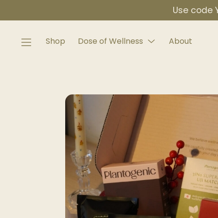
Skip
Use code Y
to
content
Shop
Dose of Wellness
About
Menu
Toggle