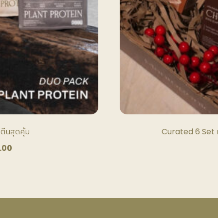
t
ีนสุดคุ้ม
Curated 6 Set ​เ
al
Current
.00
price
is:
.00.
฿3,400.00.