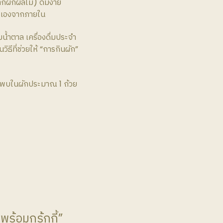
กผักผลไม้) ดื่มง่าย
ัวเองจากภายใน
้ำตาล เครื่องดื่มประจำ
ิธีที่ช่วยให้ “การกินผัก”
ี่พบในผักประมาณ 1 ถ้วย
ร้อมกรุ้กกี้”