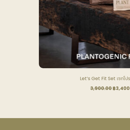
produc
page
Let’s Get Fit Set เซทโปรต
Origin
3,900.00
฿
3,400
price
was:
฿3,900