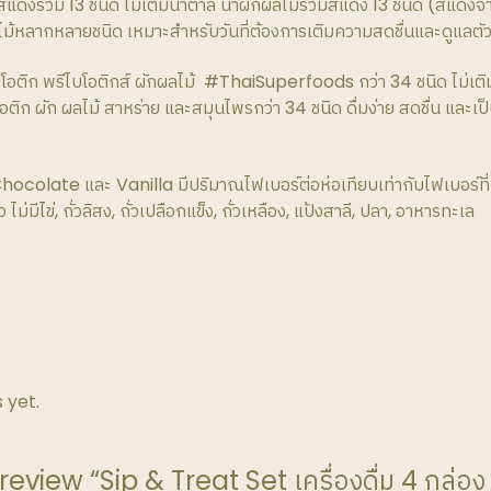
ีแดงรวม 13 ชนิด ไม่เติมน้ำตาล น้ำผักผลไม้รวมสีแดง 13 ชนิด (สีแดงจา
ลไม้หลากหลายชนิด เหมาะสำหรับวันที่ต้องการเติมความสดชื่นและดูแลต
อติก พรีไบโอติกส์ ผักผลไม้ #ThaiSuperfoods กว่า 34 ชนิด ไม่เติมน
ิก ผัก ผลไม้ สาหร่าย และสมุนไพรกว่า 34 ชนิด ดื่มง่าย สดชื่น และเป็นว
ocolate และ Vanilla มีปริมาณไฟเบอร์ต่อห่อเทียบเท่ากับไฟเบอร์ท
่มีไข่, ถั่วลิสง, ถั่วเปลือกแข็ง, ถั่วเหลือง, แป้งสาลี, ปลา, อาหารทะเล
 yet.
review “Sip & Treat Set ​เครื่องดื่ม 4 กล่อง พ