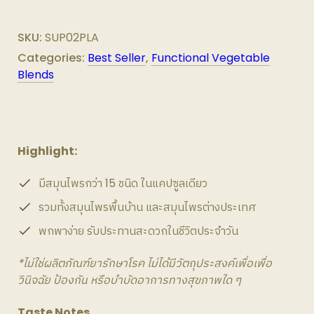
สมุนไพร
จาก
SKU:
SUP02PLA
พืช
Categories:
Best Seller
,
Functional Vegetable
กว่า
Blends
15
ชนิด
quantity
Highlight:
มีสมุนไพรกว่า 15 ชนิด ในแคปซูลเดียว
รวมทั้งสมุนไพรพื้นบ้าน และสมุนไพรต่างประเทศ
พกพาง่าย รับประทานสะดวกในชีวิตประจำวัน
*ไม่ใช่ผลิตภัณฑ์ยารักษาโรค ไม่ได้มีวัตถุประสงค์เพื่อเพื่อ
วินิจฉัย ป้องกัน หรือบำบัดอาการทางสุขภาพใด ๆ
Taste Notes