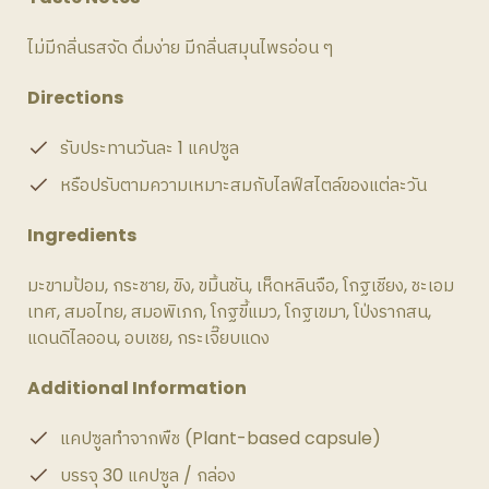
ไม่มีกลิ่นรสจัด ดื่มง่าย มีกลิ่นสมุนไพรอ่อน ๆ
Directions
รับประทานวันละ 1 แคปซูล
หรือปรับตามความเหมาะสมกับไลฟ์สไตล์ของแต่ละวัน
Ingredients
มะขามป้อม, กระชาย, ขิง, ขมิ้นชัน, เห็ดหลินจือ, โกฐเชียง, ชะเอม
เทศ, สมอไทย, สมอพิเภก, โกฐขี้แมว, โกฐเขมา, โป่งรากสน,
แดนดิไลออน, อบเชย, กระเจี๊ยบแดง
Additional Information
แคปซูลทำจากพืช (Plant-based capsule)
บรรจุ 30 แคปซูล / กล่อง