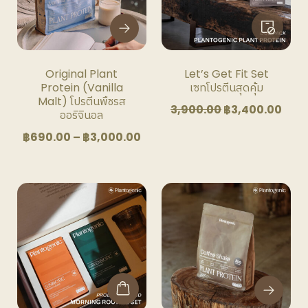
The
The
options
options
may
may
be
be
Original Plant
Let’s Get Fit Set
chosen
chosen
Protein (Vanilla
เซทโปรตีนสุดคุ้ม
on
on
Malt) โปรตีนพืชรส
Original
Curr
3,900.00
฿
3,400.00
the
the
ออริจินอล
price
pric
product
product
Price
฿
690.00
–
฿
3,000.00
was:
is:
page
page
range:
฿3,900.00.
฿3,4
฿690.00
through
This
฿3,000.00
product
has
multiple
variants.
The
options
may