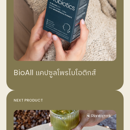
BioAll แคปซูลโพรไบโอติกส์
NEXT PRODUCT