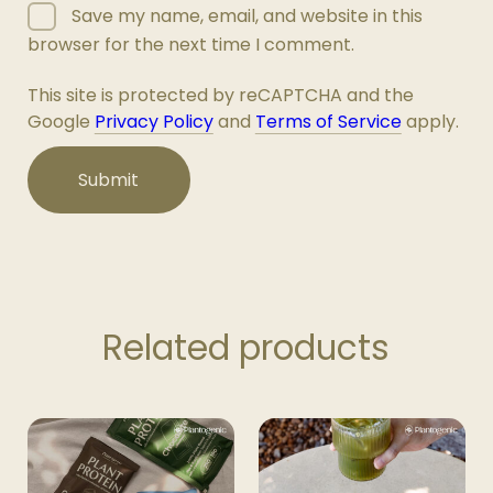
Save my name, email, and website in this
browser for the next time I comment.
This site is protected by reCAPTCHA and the
Google
Privacy Policy
and
Terms of Service
apply.
Related products
This
This
product
product
has
has