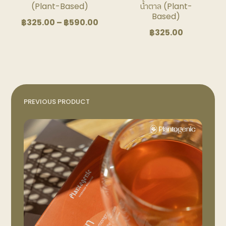
(Plant-Based)
น้ำตาล (Plant-
page
page
Based)
Price
฿
325.00
–
฿
590.00
฿
325.00
range:
฿325.00
through
฿590.00
PREVIOUS PRODUCT