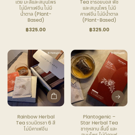
เตย มะลิและสมุนไพร
Tea ชารอยบอส พีช
product
ไม่มีคาเฟอีน ไม่มี
และสมุนไพร ไม่มี
น้ำตาล (Plant-
คาเฟอีน ไม่มีน้ำตาล
page
Based)
(Plant-Based)
฿
325.00
฿
325.00
This
product
has
multiple
variants.
The
options
may
be
Rainbow Herbal
Plantogenic –
chosen
Tea รวมมิตรชา 6 สี
Star Herbal Tea
on
ไม่มีคาเฟอีน
ชากุหลาบ ลิ้นจี่ และ
the
สมุนไพร ไม่มีคาเฟ