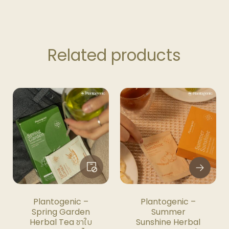
Related products
This
product
has
multiple
variants.
The
options
may
be
Plantogenic –
Plantogenic –
chosen
Spring Garden
Summer
on
Herbal Tea ชาใบ
Sunshine Herbal
the