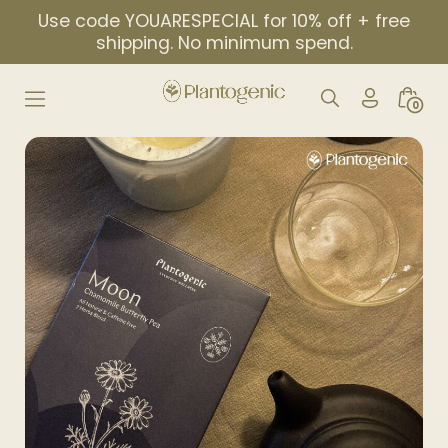
Skip
Use code YOUARESPECIAL for 10% off + free
to
shipping. No minimum spend.
content
My
Search
Minic
0
Account
Toggle
Togg
Icon