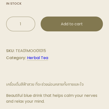
IN STOCK
Plantogenic
Add to cart
-
Moon
Herbal
Tea
ชา
SKU:
TEA01MOO01015
คา
Category:
Herbal Tea
โม
ไมล์
อัญชัน
และ
สมุนไพร
เครื่องดื่มสีฟ้าสวย ที่จะช่วยผ่อนคลายทั้งกายและใจ
ไม่มี
คาเฟ
Beautiful blue drink that helps calm your nerves
อีน
and relax your mind.
ไม่มี