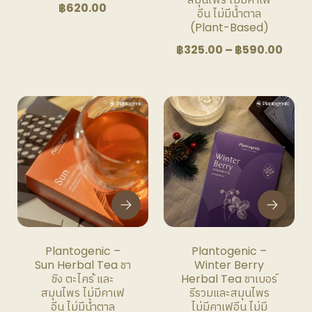
฿
620.00
product
อีน ไม่มีน้ำตาล
(Plant-Based)
page
Price
฿
325.00
–
฿
590.00
rang
฿325
thro
This
This
฿590
product
product
has
has
multiple
multiple
variants.
variants.
The
The
options
options
may
may
be
be
Plantogenic –
Plantogenic –
chosen
chosen
Sun Herbal Tea ชา
Winter Berry
on
on
ขิง ตะไคร้ และ
Herbal Tea ชาเบอร์
the
the
สมุนไพร ไม่มีคาเฟ
รีรวมและสมุนไพร
product
product
อีน ไม่มีน้ำตาล
ไม่มีคาเฟอีน ไม่มี