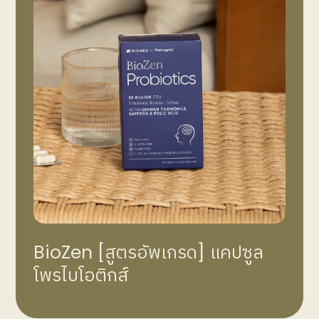
BioZen [สูตรอัพเกรด] แคปซูล
โพรไบโอติกส์