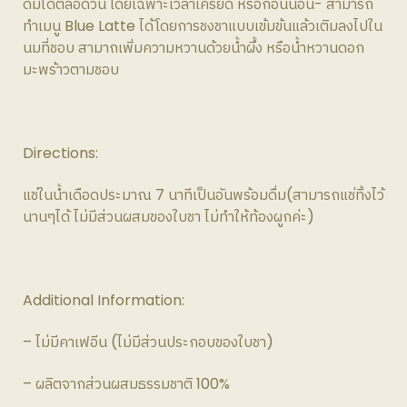
ดื่มได้ตลอดวัน โดยเฉพาะเวลาเครียด หรือก่อนนอน- สามารถ
ทำเมนู Blue Latte ได้โดยการชงชาแบบเข้มข้นแล้วเติมลงไปใน
นมที่ชอบ สามาถเพิ่มความหวานด้วยน้ำผึ้ง หรือน้ำหวานดอก
มะพร้าวตามชอบ
Directions:
แช่ในน้ำเดือดประมาณ 7 นาทีเป็นอันพร้อมดื่ม(สามารถแช่ทิ้งไว้
นานๆได้ ไม่มีส่วนผสมของใบชา ไม่ทำให้ท้องผูกค่ะ)
Additional Information:
– ไม่มีคาเฟอีน (ไม่มีส่วนประกอบของใบชา)
– ผลิตจากส่วนผสมธรรมชาติ 100%